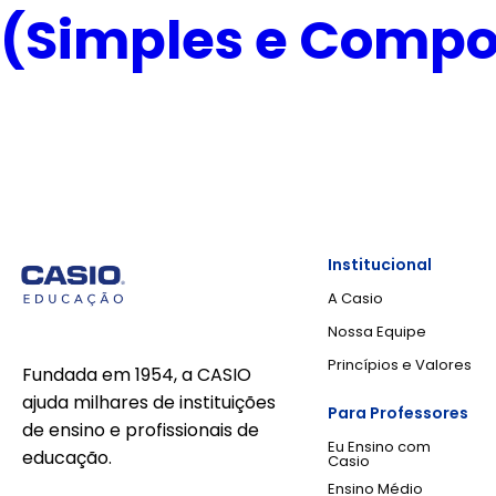
(Simples e Compo
Institucional
A Casio
Nossa Equipe
Princípios e Valores
Fundada em 1954, a CASIO
ajuda milhares de instituições
Para Professores
de ensino e profissionais de
Eu Ensino com
educação.
Casio
Ensino Médio