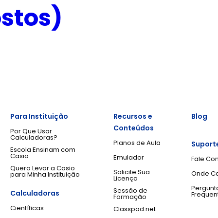
stos)
Para Instituição
Recursos e
Blog
Conteúdos
Por Que Usar
Calculadoras?
Planos de Aula
Suport
Escola Ensinam com
Casio
Emulador
Fale Co
Quero Levar a Casio
Solicite Sua
Onde C
para Minha Instituição
Licença
Pergunt
Sessão de
Calculadoras
Frequen
Formação
Científicas
Classpad.net