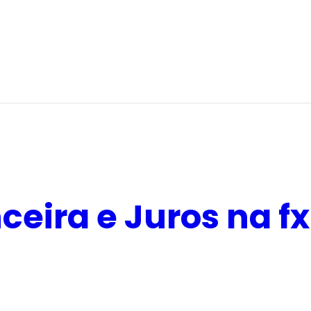
eira e Juros na f