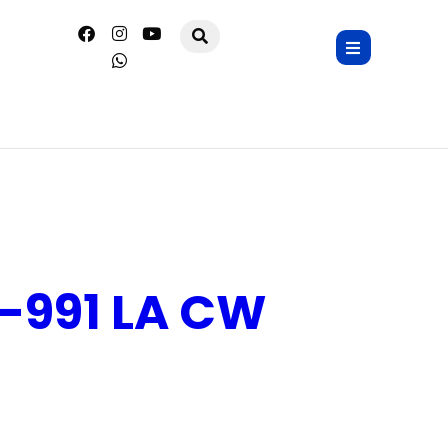
x-991 LA CW