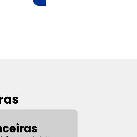
ras
nceiras