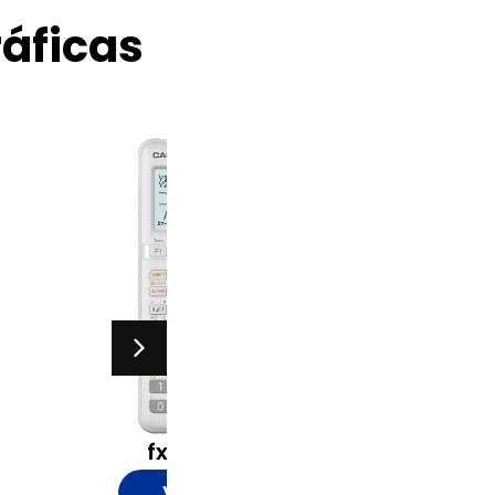
áficas
fx-9860GIII
Ver mais