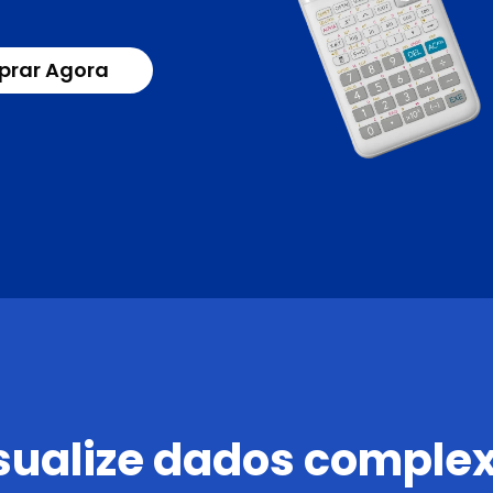
rar Agora
sualize dados comple