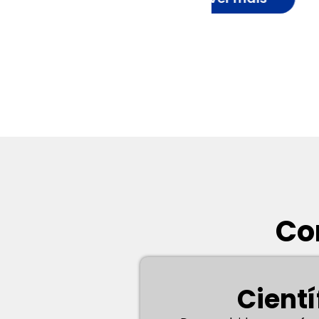
Co
Cientí