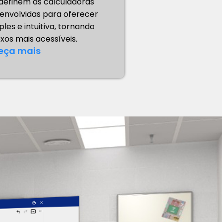
 definem as calculadoras
senvolvidas para oferecer
les e intuitiva, tornando
xos mais acessíveis.
eça mais