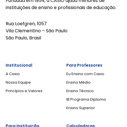
Fundada em 1954, a CASIO ajuda milhares de
*
instituições de ensino e profissionais de educação.
Rua Loefgren, 1057
Vila Clementino – São Paulo
São Paulo, Brasil
Institucional
Para Professores
A Casio
Eu Ensino com Casio
Nossa Equipe
Ensino Médio
Princípios e Valores
Ensino Técnico
IB Programa Diploma
Ensino Superior
Para Instituição
Calculadoras